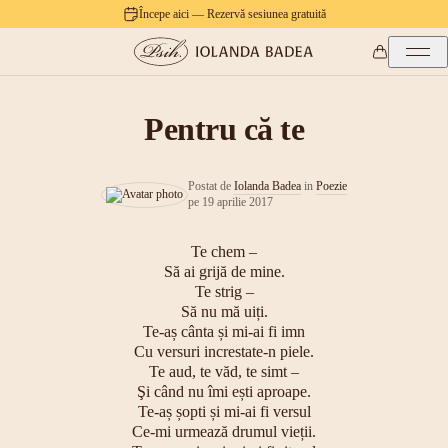
Începe aici — Rezervă sesiunea gratuită
Pentru că te
Postat de
Iolanda Badea
in
Poezie
pe
19 aprilie 2017
Te chem –
Să ai grijă de mine.
Te strig –
Să nu mă uiți.
Te-aș cânta și mi-ai fi imn
Cu versuri increstate-n piele.
Te aud, te văd, te simt –
Şi când nu îmi ești aproape.
Te-aș șopti și mi-ai fi versul
Ce-mi urmează drumul vieții.