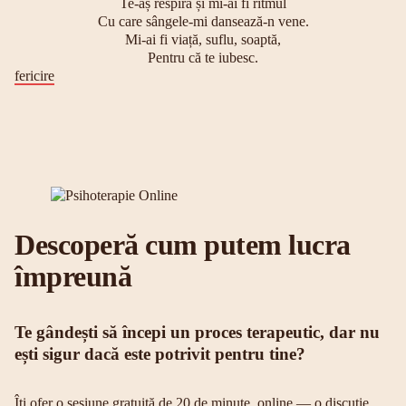
Te-aș respira și mi-ai fi ritmul
Cu care sângele-mi dansează-n vene.
Mi-ai fi viață, suflu, soaptă,
Pentru că te iubesc.
fericire
Descoperă cum putem lucra
împreună
Te gândești să începi un proces terapeutic, dar nu
ești sigur dacă este potrivit pentru tine?
Îți ofer o sesiune gratuită de 20 de minute, online — o discuție