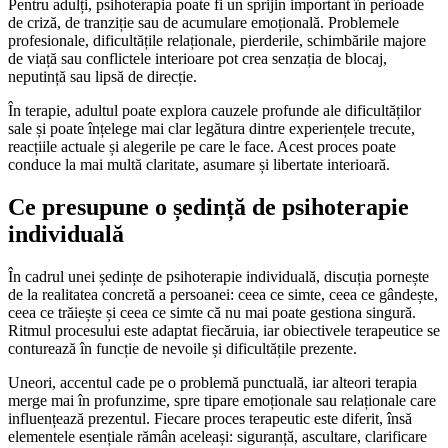
Pentru adulți, psihoterapia poate fi un sprijin important în perioade
de criză, de tranziție sau de acumulare emoțională. Problemele
profesionale, dificultățile relaționale, pierderile, schimbările majore
de viață sau conflictele interioare pot crea senzația de blocaj,
neputință sau lipsă de direcție.
În terapie, adultul poate explora cauzele profunde ale dificultăților
sale și poate înțelege mai clar legătura dintre experiențele trecute,
reacțiile actuale și alegerile pe care le face. Acest proces poate
conduce la mai multă claritate, asumare și libertate interioară.
Ce presupune o ședință de psihoterapie
individuală
În cadrul unei ședințe de psihoterapie individuală, discuția pornește
de la realitatea concretă a persoanei: ceea ce simte, ceea ce gândește,
ceea ce trăiește și ceea ce simte că nu mai poate gestiona singură.
Ritmul procesului este adaptat fiecăruia, iar obiectivele terapeutice se
conturează în funcție de nevoile și dificultățile prezente.
Uneori, accentul cade pe o problemă punctuală, iar alteori terapia
merge mai în profunzime, spre tipare emoționale sau relaționale care
influențează prezentul. Fiecare proces terapeutic este diferit, însă
elementele esențiale rămân aceleași: siguranță, ascultare, clarificare