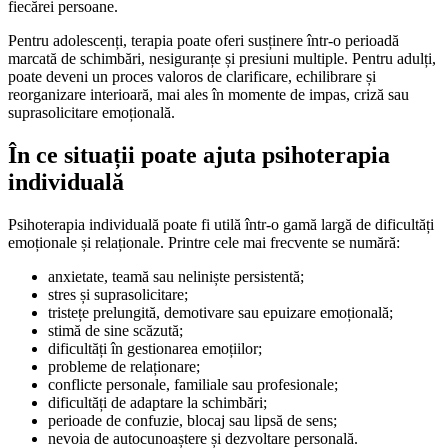
fiecărei persoane.
Pentru adolescenți, terapia poate oferi susținere într-o perioadă
marcată de schimbări, nesiguranțe și presiuni multiple. Pentru adulți,
poate deveni un proces valoros de clarificare, echilibrare și
reorganizare interioară, mai ales în momente de impas, criză sau
suprasolicitare emoțională.
În ce situații poate ajuta psihoterapia
individuală
Psihoterapia individuală poate fi utilă într-o gamă largă de dificultăți
emoționale și relaționale. Printre cele mai frecvente se numără:
anxietate, teamă sau neliniște persistentă;
stres și suprasolicitare;
tristețe prelungită, demotivare sau epuizare emoțională;
stimă de sine scăzută;
dificultăți în gestionarea emoțiilor;
probleme de relaționare;
conflicte personale, familiale sau profesionale;
dificultăți de adaptare la schimbări;
perioade de confuzie, blocaj sau lipsă de sens;
nevoia de autocunoaștere și dezvoltare personală.