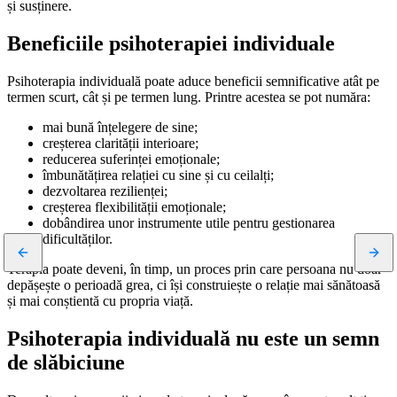
și susținere.
Beneficiile psihoterapiei individuale
Psihoterapia individuală poate aduce beneficii semnificative atât pe
termen scurt, cât și pe termen lung. Printre acestea se pot număra:
mai bună înțelegere de sine;
creșterea clarității interioare;
reducerea suferinței emoționale;
îmbunătățirea relației cu sine și cu ceilalți;
dezvoltarea rezilienței;
creșterea flexibilității emoționale;
dobândirea unor instrumente utile pentru gestionarea
dificultăților.
Terapia poate deveni, în timp, un proces prin care persoana nu doar
depășește o perioadă grea, ci își construiește o relație mai sănătoasă
și mai conștientă cu propria viață.
Psihoterapia individuală nu este un semn
de slăbiciune