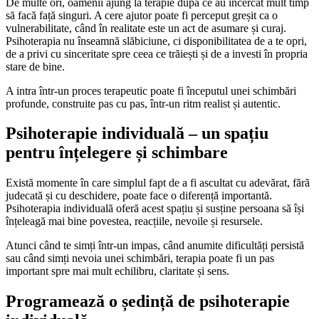
De multe ori, oamenii ajung la terapie după ce au încercat mult timp
să facă față singuri. A cere ajutor poate fi perceput greșit ca o
vulnerabilitate, când în realitate este un act de asumare și curaj.
Psihoterapia nu înseamnă slăbiciune, ci disponibilitatea de a te opri,
de a privi cu sinceritate spre ceea ce trăiești și de a investi în propria
stare de bine.
A intra într-un proces terapeutic poate fi începutul unei schimbări
profunde, construite pas cu pas, într-un ritm realist și autentic.
Psihoterapie individuală – un spațiu
pentru înțelegere și schimbare
Există momente în care simplul fapt de a fi ascultat cu adevărat, fără
judecată și cu deschidere, poate face o diferență importantă.
Psihoterapia individuală oferă acest spațiu și susține persoana să își
înțeleagă mai bine povestea, reacțiile, nevoile și resursele.
Atunci când te simți într-un impas, când anumite dificultăți persistă
sau când simți nevoia unei schimbări, terapia poate fi un pas
important spre mai mult echilibru, claritate și sens.
Programează o ședință de psihoterapie