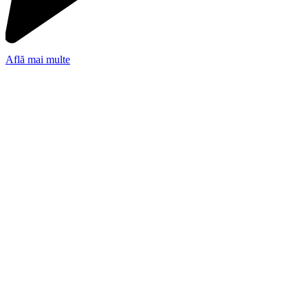
p
e
Află mai multe