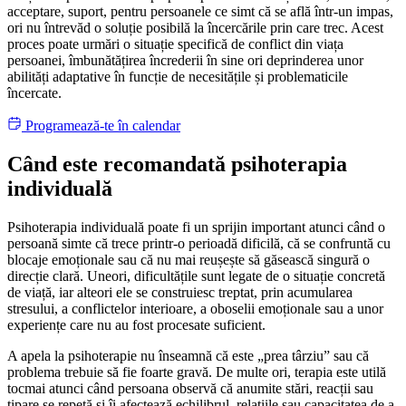
acceptare, suport, pentru persoanele ce simt că se află într-un impas,
ori nu întrevăd o soluție posibilă la încercările prin care trec. Acest
proces poate urmări o situație specifică de conflict din viața
persoanei, îmbunătățirea încrederii în sine ori deprinderea unor
abilități adaptative în funcție de necesitățile și problematicile
încercate.
Programează-te în calendar
Când este recomandată psihoterapia
individuală
Psihoterapia individuală poate fi un sprijin important atunci când o
persoană simte că trece printr-o perioadă dificilă, că se confruntă cu
blocaje emoționale sau că nu mai reușește să găsească singură o
direcție clară. Uneori, dificultățile sunt legate de o situație concretă
de viață, iar alteori ele se construiesc treptat, prin acumularea
stresului, a conflictelor interioare, a oboselii emoționale sau a unor
experiențe care nu au fost procesate suficient.
A apela la psihoterapie nu înseamnă că este „prea târziu” sau că
problema trebuie să fie foarte gravă. De multe ori, terapia este utilă
tocmai atunci când persoana observă că anumite stări, reacții sau
tipare se repetă și îi afectează echilibrul, relațiile sau capacitatea de a