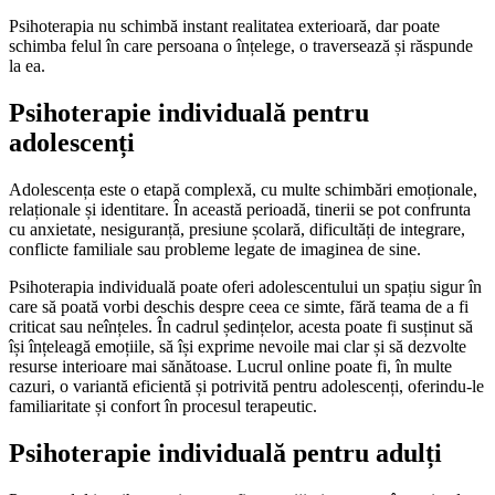
Psihoterapia nu schimbă instant realitatea exterioară, dar poate
schimba felul în care persoana o înțelege, o traversează și răspunde
la ea.
Psihoterapie individuală pentru
adolescenți
Adolescența este o etapă complexă, cu multe schimbări emoționale,
relaționale și identitare. În această perioadă, tinerii se pot confrunta
cu anxietate, nesiguranță, presiune școlară, dificultăți de integrare,
conflicte familiale sau probleme legate de imaginea de sine.
Psihoterapia individuală poate oferi adolescentului un spațiu sigur în
care să poată vorbi deschis despre ceea ce simte, fără teama de a fi
criticat sau neînțeles. În cadrul ședințelor, acesta poate fi susținut să
își înțeleagă emoțiile, să își exprime nevoile mai clar și să dezvolte
resurse interioare mai sănătoase. Lucrul online poate fi, în multe
cazuri, o variantă eficientă și potrivită pentru adolescenți, oferindu-le
familiaritate și confort în procesul terapeutic.
Psihoterapie individuală pentru adulți