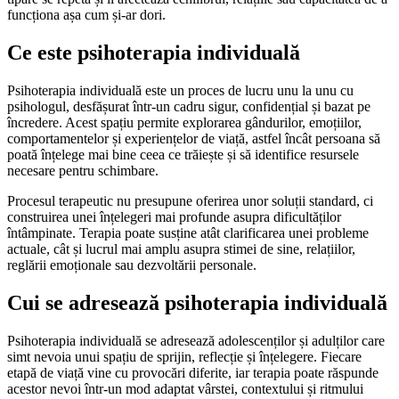
funcționa așa cum și-ar dori.
Ce este psihoterapia individuală
Psihoterapia individuală este un proces de lucru unu la unu cu
psihologul, desfășurat într-un cadru sigur, confidențial și bazat pe
încredere. Acest spațiu permite explorarea gândurilor, emoțiilor,
comportamentelor și experiențelor de viață, astfel încât persoana să
poată înțelege mai bine ceea ce trăiește și să identifice resursele
necesare pentru schimbare.
Procesul terapeutic nu presupune oferirea unor soluții standard, ci
construirea unei înțelegeri mai profunde asupra dificultăților
întâmpinate. Terapia poate susține atât clarificarea unei probleme
actuale, cât și lucrul mai amplu asupra stimei de sine, relațiilor,
reglării emoționale sau dezvoltării personale.
Cui se adresează psihoterapia individuală
Psihoterapia individuală se adresează adolescenților și adulților care
simt nevoia unui spațiu de sprijin, reflecție și înțelegere. Fiecare
etapă de viață vine cu provocări diferite, iar terapia poate răspunde
acestor nevoi într-un mod adaptat vârstei, contextului și ritmului