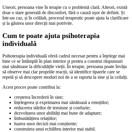
Uneori, persoana vine în terapie cu o problemă clară. Alteori, există
doar o stare generală de disconfort, fără o cauză ușor de definit. Și
într-un caz, și în celălalt, procesul terapeutic poate ajuta la clarificare
și la găsirea unor direcții mai potrivite.
Cum te poate ajuta psihoterapia
individuală
Psihoterapia individuală oferă cadrul necesar pentru a înțelege mai
bine ce se întâmplă în plan interior și pentru a construi răspunsuri
mai sănătoase la dificultățile vieții. În terapie, persoana poate învăța
să observe mai clar propriile reacții, să identifice tiparele care se
repetă și să descopere moduri noi de a se raporta la sine și la ceilalți.
Acest proces poate contribui la:
creșterea încrederii în sine;
înțelegerea și exprimarea mai sănătoasă a emoțiilor;
reducerea stărilor de tensiune și confuzie;
dezvoltarea unor abilități mai bune de adaptare;
îmbunătățirea relațiilor;
luarea unor decizii mai conștiente;
construirea unui echilibru interior mai stabil.