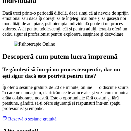
individuală
Dacă treci printr-o perioadă dificilă, dacă simți că ai nevoie de sprijin
emoțional sau dacă îți dorești să te înțelegi mai bine și să găsești noi
modalități de adaptare, psihoterapia individuală poate fi un proces
valoros. Atât pentru adolescenți, cât și pentru adulți, terapia oferă un
cadru sigur și profesionist pentru explorare, susținere și dezvoltare.
Descoperă cum putem lucra împreună
Te gândești să începi un proces terapeutic, dar nu
ești sigur dacă este potrivit pentru tine?
Îți ofer o sesiune gratuită de 20 de minute, online — o discuție scurtă
în care ne cunoaștem, clarificăm ce te aduce aici și vezi cum ar putea
arăta colaborarea noastră. Este o oportunitate fără costuri și fără
presiune, gândită să-ți ofere siguranță și răspunsuri într-un spațiu
profesionist și empatic.
Rezervă o sesiune gratuită