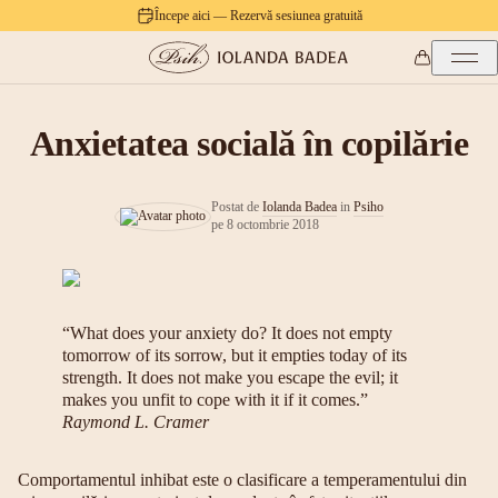
Începe aici — Rezervă sesiunea gratuită
Anxietatea socială în copilărie
Postat de
Iolanda Badea
in
Psiho
pe
8 octombrie 2018
“What does your anxiety do? It does not empty
tomorrow of its sorrow, but it empties today of its
strength. It does not make you escape the evil; it
makes you unfit to cope with it if it comes.”
Raymond L. Cramer
C
omportamentul inhibat este o clasificare a temperamentului din