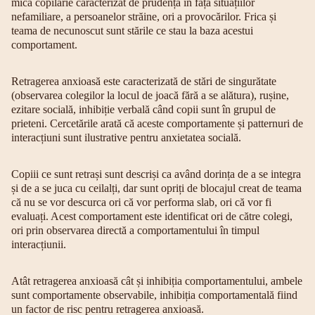
mica copilărie caracterizat de prudența în fața situațiilor
nefamiliare, a persoanelor străine, ori a provocărilor. Frica și
teama de necunoscut sunt stările ce stau la baza acestui
comportament.
Retragerea anxioasă este caracterizată de stări de singurătate
(observarea colegilor la locul de joacă fără a se alătura), rușine,
ezitare socială, inhibiție verbală când copii sunt în grupul de
prieteni. Cercetările arată că aceste comportamente și patternuri de
interacțiuni sunt ilustrative pentru anxietatea socială.
Copiii ce sunt retrași sunt descriși ca având dorința de a se integra
și de a se juca cu ceilalți, dar sunt opriți de blocajul creat de teama
că nu se vor descurca ori că vor performa slab, ori că vor fi
evaluați. Acest comportament este identificat ori de către colegi,
ori prin observarea directă a comportamentului în timpul
interacțiunii.
Atât retragerea anxioasă cât și inhibiția comportamentului, ambele
sunt comportamente observabile, inhibiția comportamentală fiind
un factor de risc pentru retragerea anxioasă.