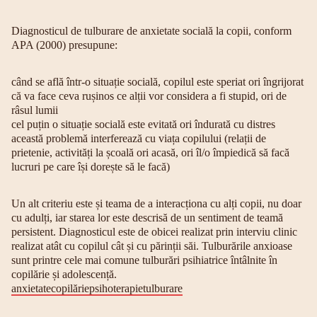
Diagnosticul de tulburare de anxietate socială la copii, conform
APA (2000) presupune:
când se află într-o situație socială, copilul este speriat ori îngrijorat
că va face ceva rușinos ce alții vor considera a fi stupid, ori de
râsul lumii
cel puțin o situație socială este evitată ori îndurată cu distres
această problemă interferează cu viața copilului (relații de
prietenie, activități la școală ori acasă, ori îl/o împiedică să facă
lucruri pe care își dorește să le facă)
Un alt criteriu este și teama de a interacționa cu alți copii, nu doar
cu adulți, iar starea lor este descrisă de un sentiment de teamă
persistent. Diagnosticul este de obicei realizat prin interviu clinic
realizat atât cu copilul cât și cu părinții săi. Tulburările anxioase
sunt printre cele mai comune tulburări psihiatrice întâlnite în
copilărie și adolescență.
anxietate
copilărie
psihoterapie
tulburare