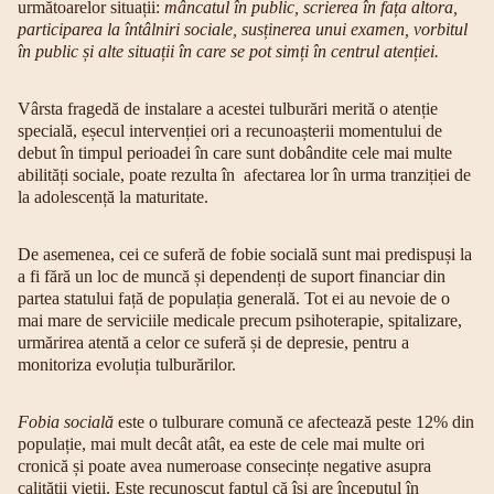
următoarelor situații:
mâncatul în public, scrierea în fața altora,
participarea la întâlniri sociale, susținerea unui examen, vorbitul
în public și alte situații în care se pot simți în centrul atenției.
Vârsta fragedă de instalare a acestei tulburări merită o atenție
specială, eșecul intervenției ori a recunoașterii momentului de
debut în timpul perioadei în care sunt dobândite cele mai multe
abilități sociale, poate rezulta în afectarea lor în urma tranziției de
la adolescență la maturitate.
De asemenea, cei ce suferă de fobie socială sunt mai predispuși la
a fi fără un loc de muncă și dependenți de suport financiar din
partea statului față de populația generală. Tot ei au nevoie de o
mai mare de serviciile medicale precum psihoterapie, spitalizare,
urmărirea atentă a celor ce suferă și de depresie, pentru a
monitoriza evoluția tulburărilor.
Fobia socială
este o tulburare comună ce afectează peste 12% din
populație, mai mult decât atât, ea este de cele mai multe ori
cronică și poate avea numeroase consecințe negative asupra
calității vieții. Este recunoscut faptul că își are începutul în