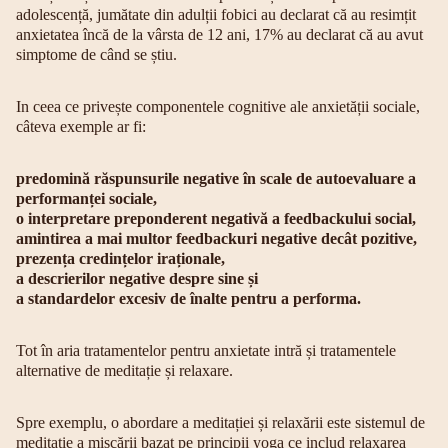
adolescență, jumătate din adulții fobici au declarat că au resimțit
anxietatea încă de la vârsta de 12 ani, 17% au declarat că au avut
simptome de când se știu.
In ceea ce privește componentele cognitive ale anxietății sociale,
câteva exemple ar fi:
predomină răspunsurile negative în scale de autoevaluare a
performanței sociale,
o interpretare preponderent negativă a feedbackului social,
amintirea a mai multor feedbackuri negative decât pozitive,
prezența credințelor iraționale,
a descrierilor negative despre sine și
a standardelor excesiv de înalte pentru a performa.
Tot în aria tratamentelor pentru anxietate intră și tratamentele
alternative de meditație și relaxare.
Spre exemplu, o abordare a meditației și relaxării este sistemul de
meditație a mișcării bazat pe principii yoga ce includ relaxarea