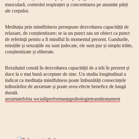
musculară, controlul respirației și concentrarea pe anumite părți
ale corpului.
Meditația prin mindfulness presupune dezvoltarea capacității de
relaxare, de conștientizare; se ia un punct sau un obiect ca punct
de referință pentru a fi mindful în momentul prezent. Gandurile,
emoțiile și senzațiile nu sunt judecate, ele sunt pur și simplu trăite,
conștientizate și eliberate.
Rezultatul constă în dezvoltarea capacității de a trăi în prezent și
duce la o mai bună acceptare de sine. Un studiu longitudinal a
indicat ca meditația mindfulness poate îmbunătăți consecințele
tulburărilor de anxietate și poate avea efecte benefice de lungă
durată.
anxietate
fobia socială
performanța
psihologie
teamă
tratament