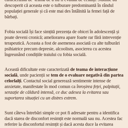
descoperit că aceasta este o tulburare predominantă în rândul
populației generale și că este mai des întâlnită la femei față de
bărbați.
Fobia socială își face simțită prezența de obicei în adolescență și
poate deveni cronică; ameliorarea apare foarte rar fără intrevenție
terapeutică. Aceasta a fost de asemenea asociată cu alte tulburări
psihiatrice precum depresie, alcoolism, asocierea cu acestea
îngreunând condițiile traiului cu fobia socială.
Această dificultate este caracterizată
de teama de interacțiune
socială
, unde pacienții se
tem de o evaluare negativă din partea
celorlalți
. Contactul social generează sentimente intense de
anxietate, manifestate în mod comun ca
înroșirea feței, palpitații,
senzație de căldură intensă, ce duc adesea la evitarea sau
suportarea situației cu un distres extrem
.
Sunt câteva întrebări simple ce pot fi adresate pentru a identifica
dacă starea de disconfort resimțit este normală sau nu. Acestea fac
referire la disconfortul resimțit și dacă acesta duce la evitarea